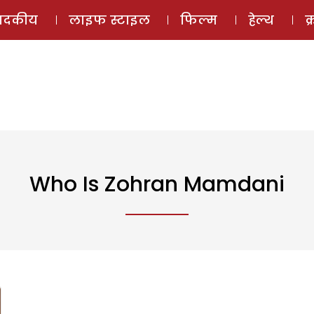
ई-मैगज़ीन
ऑडियो 
पादकीय
लाइफ स्टाइल
फिल्म
हेल्थ
क
Who Is Zohran Mamdani