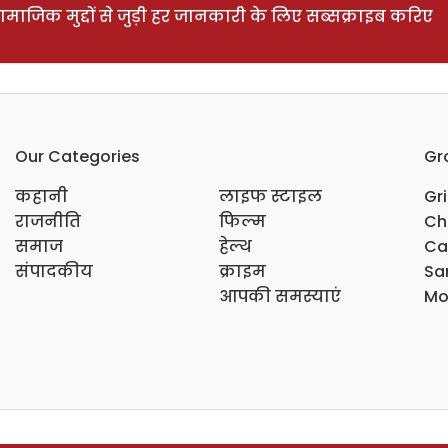
ाजिक मुद्दों से जुड़ी हर जानकारी के लिए सब्सक्राइब करिए
Our Categories
Gr
कहानी
लाइफ स्टाइल
Gr
राजनीति
फिल्म
Ch
समाज
हेल्थ
Ca
संपादकीय
क्राइम
Sar
आपकी समस्याएं
Mo