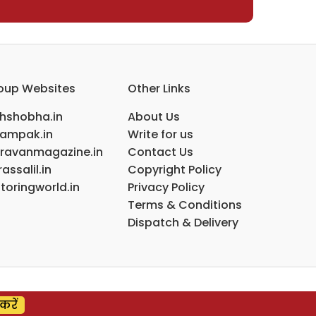
oup Websites
Other Links
ihshobha.in
About Us
ampak.in
Write for us
ravanmagazine.in
Contact Us
assalil.in
Copyright Policy
toringworld.in
Privacy Policy
Terms & Conditions
Dispatch & Delivery
करें