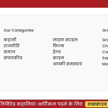
Our Categories
Gr
कहानी
लाइफ स्टाइल
Gr
राजनीति
फिल्म
Ch
समाज
हेल्थ
Ca
संपादकीय
क्राइम
Sar
आपकी समस्याएं
Mo
िमिटेड कहानियां-आर्टिकल पढ़ने के लिए
सब्सक्राइब 