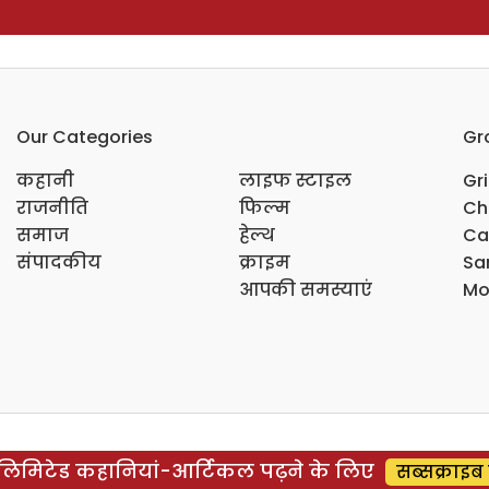
Our Categories
Gr
कहानी
लाइफ स्टाइल
Gr
राजनीति
फिल्म
Ch
समाज
हेल्थ
Ca
संपादकीय
क्राइम
Sar
आपकी समस्याएं
Mo
िमिटेड कहानियां-आर्टिकल पढ़ने के लिए
सब्सक्राइब 