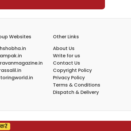
oup Websites
Other Links
ihshobha.in
About Us
ampak.in
Write for us
ravanmagazine.in
Contact Us
assalil.in
Copyright Policy
toringworld.in
Privacy Policy
Terms & Conditions
Dispatch & Delivery
करें