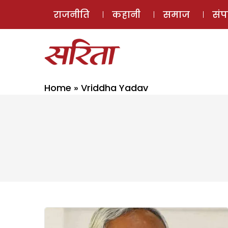
राजनीति
कहानी
समाज
सं
Home
»
Vriddha Yadav