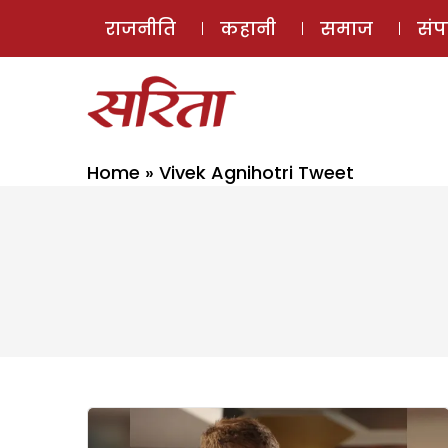
राजनीति
कहानी
समाज
सं
Home
»
Vivek Agnihotri Tweet