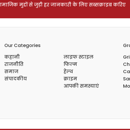
ाजिक मुद्दों से जुड़ी हर जानकारी के लिए सब्सक्राइब करिए
Our Categories
Gr
कहानी
लाइफ स्टाइल
Gr
राजनीति
फिल्म
Ch
समाज
हेल्थ
Ca
संपादकीय
क्राइम
Sar
आपकी समस्याएं
Mo