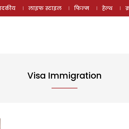
ई-मैगज़ीन
ऑडियो 
पादकीय
लाइफ स्टाइल
फिल्म
हेल्थ
क
Visa Immigration