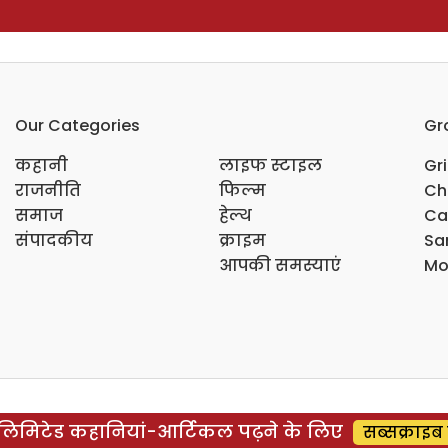
Our Categories
Gr
कहानी
लाइफ स्टाइल
Gr
राजनीति
फिल्म
Ch
समाज
हेल्थ
Ca
संपादकीय
क्राइम
Sar
आपकी समस्याएं
Mo
िमिटेड कहानियां-आर्टिकल पढ़ने के लिए
सब्सक्राइब 