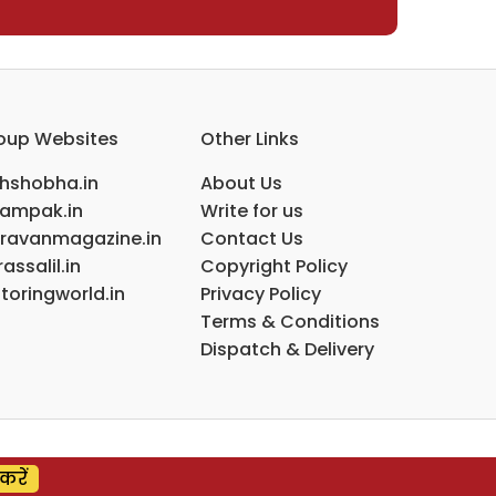
oup Websites
Other Links
ihshobha.in
About Us
ampak.in
Write for us
ravanmagazine.in
Contact Us
assalil.in
Copyright Policy
toringworld.in
Privacy Policy
Terms & Conditions
Dispatch & Delivery
करें