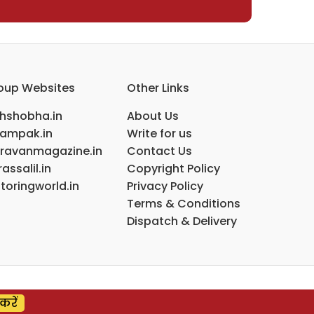
oup Websites
Other Links
ihshobha.in
About Us
ampak.in
Write for us
ravanmagazine.in
Contact Us
assalil.in
Copyright Policy
toringworld.in
Privacy Policy
Terms & Conditions
Dispatch & Delivery
करें