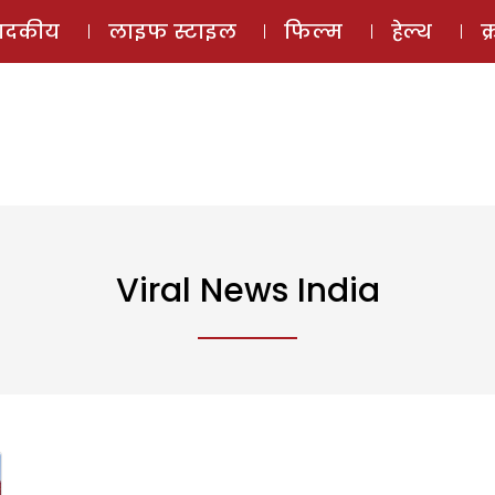
ई-मैगज़ीन
ऑडियो 
पादकीय
लाइफ स्टाइल
फिल्म
हेल्थ
क
Viral News India