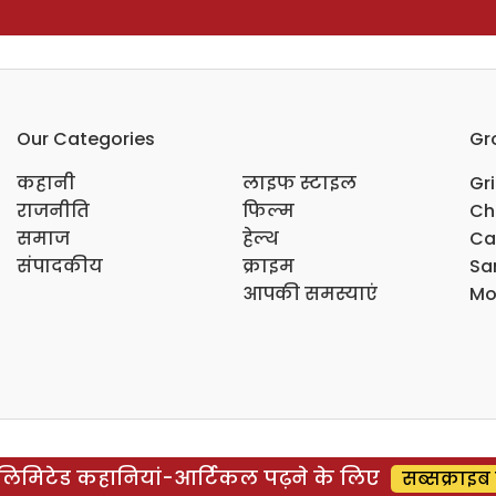
Our Categories
Gr
कहानी
लाइफ स्टाइल
Gr
राजनीति
फिल्म
Ch
समाज
हेल्थ
Ca
संपादकीय
क्राइम
Sar
आपकी समस्याएं
Mo
िमिटेड कहानियां-आर्टिकल पढ़ने के लिए
सब्सक्राइब 