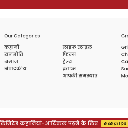
Our Categories
Gr
कहानी
लाइफ स्टाइल
Gr
राजनीति
फिल्म
Ch
समाज
हेल्थ
Ca
संपादकीय
क्राइम
Sar
आपकी समस्याएं
Mo
िमिटेड कहानियां-आर्टिकल पढ़ने के लिए
सब्सक्राइब 