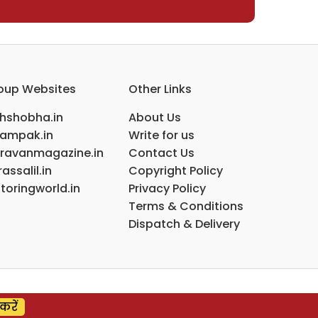
oup Websites
Other Links
ihshobha.in
About Us
ampak.in
Write for us
ravanmagazine.in
Contact Us
assalil.in
Copyright Policy
toringworld.in
Privacy Policy
Terms & Conditions
Dispatch & Delivery
करें