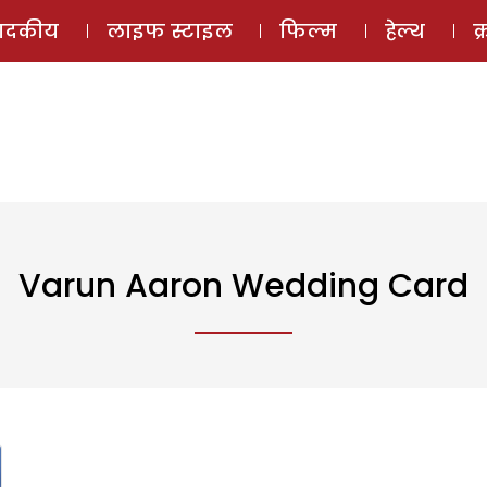
ई-मैगज़ीन
ऑडियो 
पादकीय
लाइफ स्टाइल
फिल्म
हेल्थ
क
Varun Aaron Wedding Card