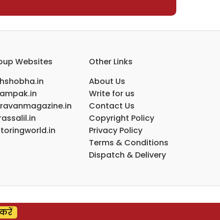
oup Websites
Other Links
ihshobha.in
About Us
ampak.in
Write for us
ravanmagazine.in
Contact Us
assalil.in
Copyright Policy
toringworld.in
Privacy Policy
Terms & Conditions
Dispatch & Delivery
करें