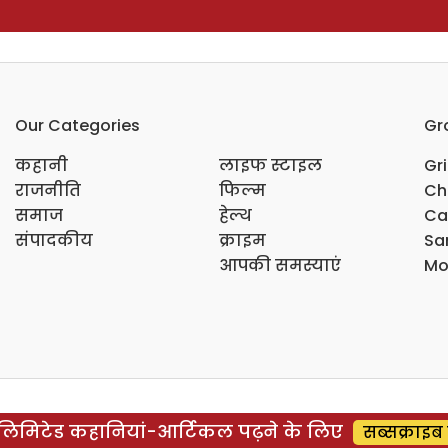
Our Categories
Gr
कहानी
लाइफ स्टाइल
Gr
राजनीति
फिल्म
Ch
समाज
हेल्थ
Ca
संपादकीय
क्राइम
Sar
आपकी समस्याएं
Mo
िमिटेड कहानियां-आर्टिकल पढ़ने के लिए
सब्सक्राइब 