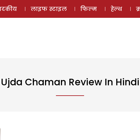
ई-मैगज़ीन
ऑडियो 
पादकीय
लाइफ स्टाइल
फिल्म
हेल्थ
क
Ujda Chaman Review In Hindi