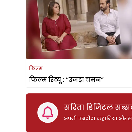
फिल्म
फिल्म रिव्यू : ‘‘उजड़ा चमन”
सरिता डिजिटल सब्सक्
अपनी पसंदीदा कहानियां और साम