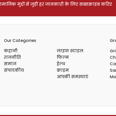
ाजिक मुद्दों से जुड़ी हर जानकारी के लिए सब्सक्राइब करिए
Our Categories
Gr
कहानी
लाइफ स्टाइल
Gr
राजनीति
फिल्म
Ch
समाज
हेल्थ
Ca
संपादकीय
क्राइम
Sar
आपकी समस्याएं
Mo