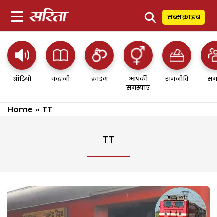
⚲
सब्सक्राइब
ऑडियो
कहानी
क्राइम
आपकी
राजनीति
सम
समस्याएं
Home
»
TT
TT