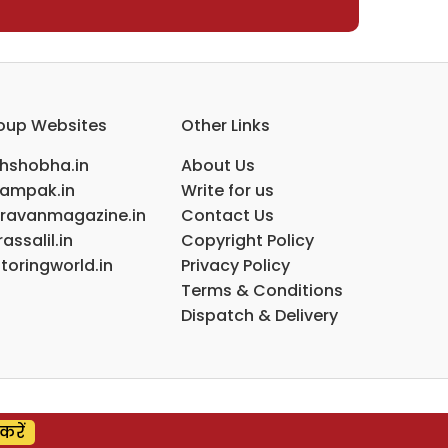
oup Websites
Other Links
ihshobha.in
About Us
ampak.in
Write for us
ravanmagazine.in
Contact Us
assalil.in
Copyright Policy
toringworld.in
Privacy Policy
Terms & Conditions
Dispatch & Delivery
करें