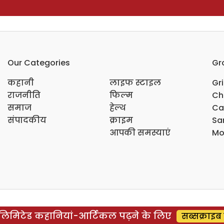
Our Categories
Gr
कहानी
लाइफ स्टाइल
Gr
राजनीति
फिल्म
Ch
समाज
हेल्थ
Ca
संपादकीय
क्राइम
Sar
आपकी समस्याएं
Mo
िमिटेड कहानियां-आर्टिकल पढ़ने के लिए
सब्सक्राइब 