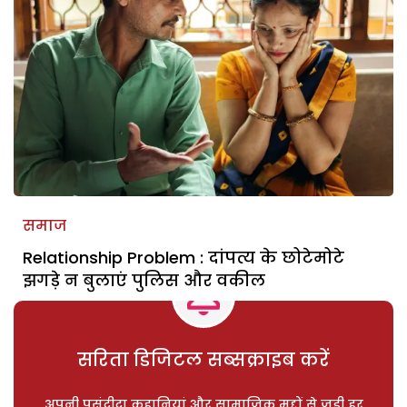
समाज
Relationship Problem : दांपत्य के छोटेमोटे
झगड़े न बुलाएं पुलिस और वकील
सरिता डिजिटल सब्सक्राइब करें
अपनी पसंदीदा कहानियां और सामाजिक मुद्दों से जुड़ी हर