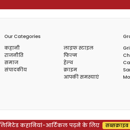
Our Categories
Gr
कहानी
लाइफ स्टाइल
Gr
राजनीति
फिल्म
Ch
समाज
हेल्थ
Ca
संपादकीय
क्राइम
Sar
आपकी समस्याएं
Mo
िमिटेड कहानियां-आर्टिकल पढ़ने के लिए
सब्सक्राइब 