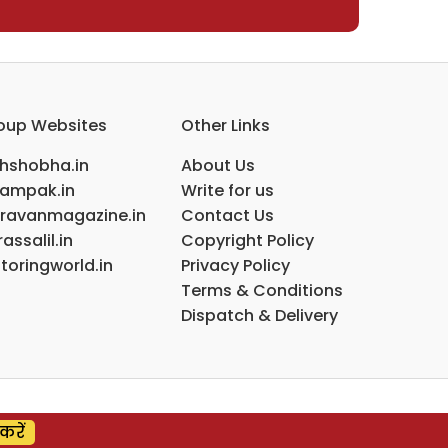
oup Websites
Other Links
ihshobha.in
About Us
ampak.in
Write for us
ravanmagazine.in
Contact Us
assalil.in
Copyright Policy
toringworld.in
Privacy Policy
Terms & Conditions
Dispatch & Delivery
करें