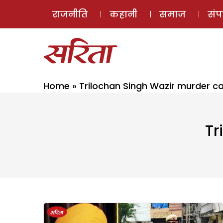
राजनीति
कहानी
समाज
सं
Home
»
Trilochan Singh Wazir murder c
Tr