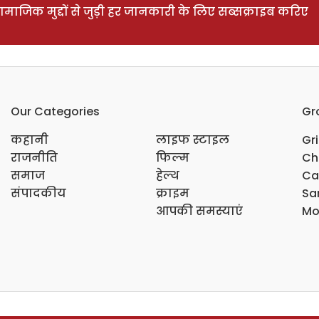
ाजिक मुद्दों से जुड़ी हर जानकारी के लिए सब्सक्राइब करिए
Our Categories
Gr
कहानी
लाइफ स्टाइल
Gr
राजनीति
फिल्म
Ch
समाज
हेल्थ
Ca
संपादकीय
क्राइम
Sar
आपकी समस्याएं
Mo