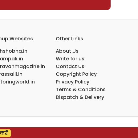
oup Websites
Other Links
ihshobha.in
About Us
ampak.in
Write for us
ravanmagazine.in
Contact Us
assalil.in
Copyright Policy
toringworld.in
Privacy Policy
Terms & Conditions
Dispatch & Delivery
करें