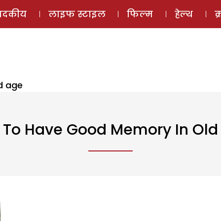
ई-मैगज़ीन
ऑडियो 
पादकीय
लाइफ स्टाइल
फिल्म
हेल्थ
क
d age
s To Have Good Memory In Old