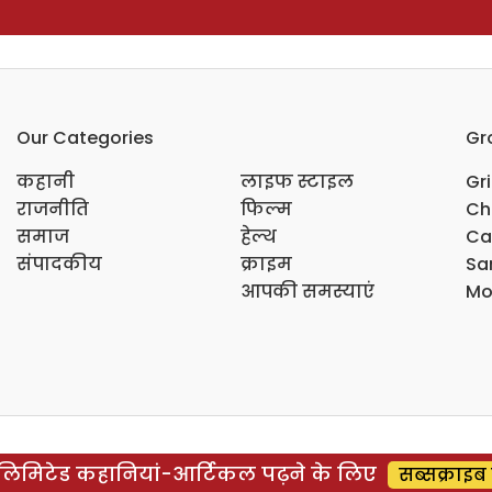
Our Categories
Gr
कहानी
लाइफ स्टाइल
Gr
राजनीति
फिल्म
Ch
समाज
हेल्थ
Ca
संपादकीय
क्राइम
Sar
आपकी समस्याएं
Mo
िमिटेड कहानियां-आर्टिकल पढ़ने के लिए
सब्सक्राइब 