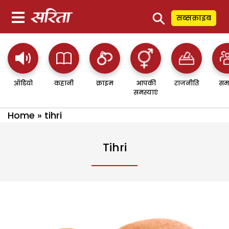
⚲
सब्सक्राइब
ऑडियो
कहानी
क्राइम
आपकी
राजनीति
सम
समस्याएं
Home
»
tihri
Tihri