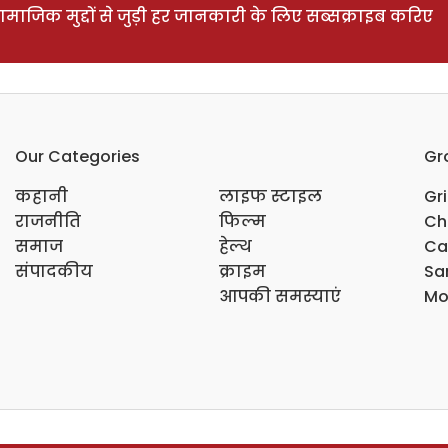
ाजिक मुद्दों से जुड़ी हर जानकारी के लिए सब्सक्राइब करिए
Our Categories
Gr
कहानी
लाइफ स्टाइल
Gr
राजनीति
फिल्म
Ch
समाज
हेल्थ
Ca
संपादकीय
क्राइम
Sar
आपकी समस्याएं
Mo