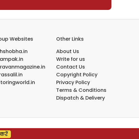
oup Websites
Other Links
ihshobha.in
About Us
ampak.in
Write for us
ravanmagazine.in
Contact Us
assalil.in
Copyright Policy
toringworld.in
Privacy Policy
Terms & Conditions
Dispatch & Delivery
करें