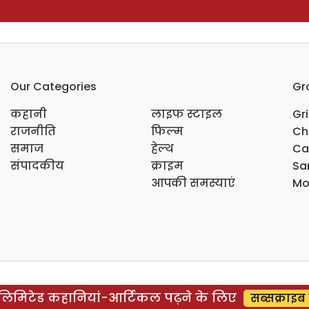
Our Categories
Gr
कहानी
लाइफ स्टाइल
Gr
राजनीति
फिल्म
Ch
समाज
हेल्थ
Ca
संपादकीय
क्राइम
Sar
आपकी समस्याएं
Mo
िमिटेड कहानियां-आर्टिकल पढ़ने के लिए
सब्सक्राइब 