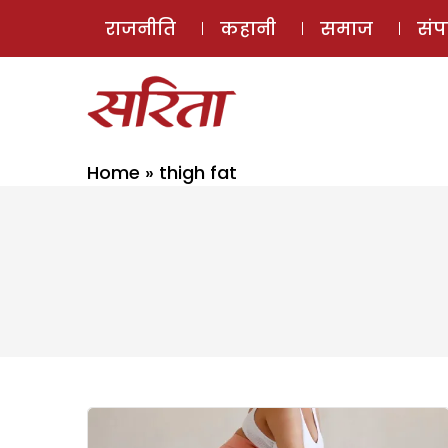
राजनीति
कहानी
समाज
सं
Home
»
thigh fat