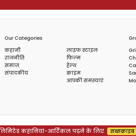
Our Categories
Gr
कहानी
लाइफ स्टाइल
Gr
राजनीति
फिल्म
Ch
समाज
हेल्थ
Ca
संपादकीय
क्राइम
Sar
आपकी समस्याएं
Mo
िमिटेड कहानियां-आर्टिकल पढ़ने के लिए
सब्सक्राइब 