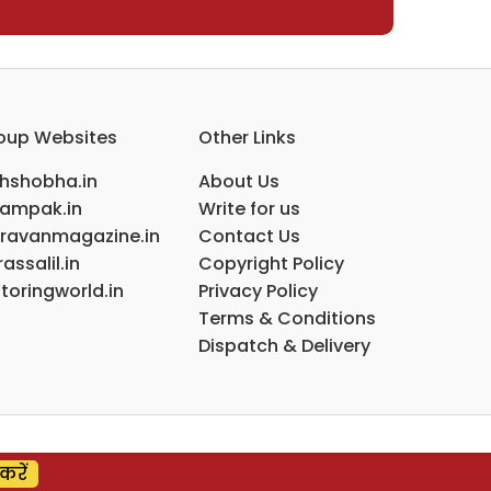
oup Websites
Other Links
ihshobha.in
About Us
ampak.in
Write for us
ravanmagazine.in
Contact Us
assalil.in
Copyright Policy
toringworld.in
Privacy Policy
Terms & Conditions
Dispatch & Delivery
करें