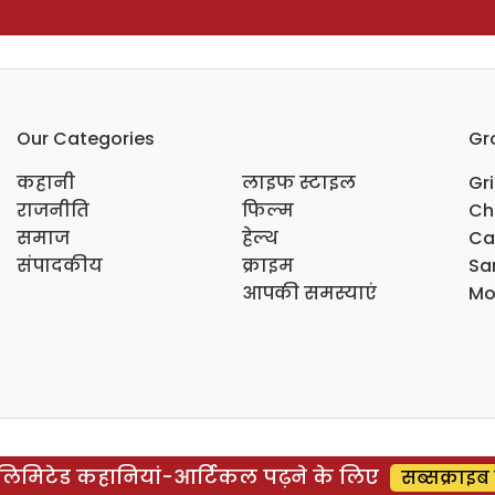
Our Categories
Gr
कहानी
लाइफ स्टाइल
Gr
राजनीति
फिल्म
Ch
समाज
हेल्थ
Ca
संपादकीय
क्राइम
Sar
आपकी समस्याएं
Mo
िमिटेड कहानियां-आर्टिकल पढ़ने के लिए
सब्सक्राइब 