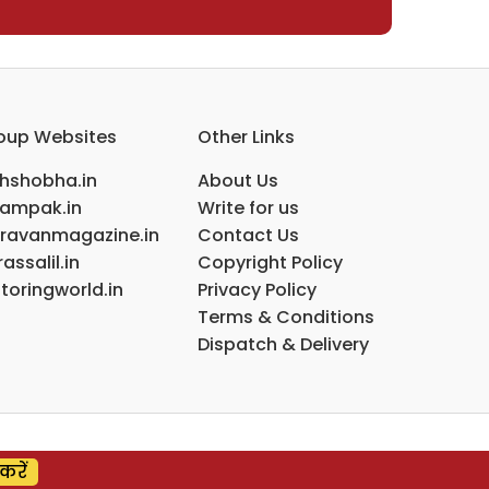
oup Websites
Other Links
ihshobha.in
About Us
ampak.in
Write for us
ravanmagazine.in
Contact Us
assalil.in
Copyright Policy
toringworld.in
Privacy Policy
Terms & Conditions
Dispatch & Delivery
करें