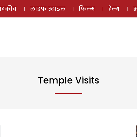
ई-मैगज़ीन
ऑडियो 
पादकीय
लाइफ स्टाइल
फिल्म
हेल्थ
क
Temple Visits