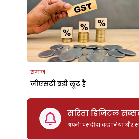
समाज
जीएसटी बड़ी लूट है
सरिता डिजिटल सब्सक्
अपनी पसंदीदा कहानियां और साम