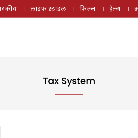
ई-मैगज़ीन
ऑडियो 
पादकीय
लाइफ स्टाइल
फिल्म
हेल्थ
क
Tax System