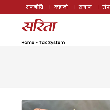
राजनीति
कहानी
समाज
सं
Home
»
Tax System