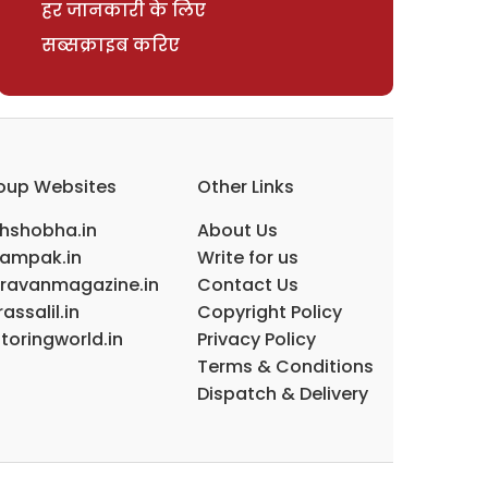
हर जानकारी के लिए
सब्सक्राइब करिए
oup Websites
Other Links
ihshobha.in
About Us
ampak.in
Write for us
ravanmagazine.in
Contact Us
assalil.in
Copyright Policy
toringworld.in
Privacy Policy
Terms & Conditions
Dispatch & Delivery