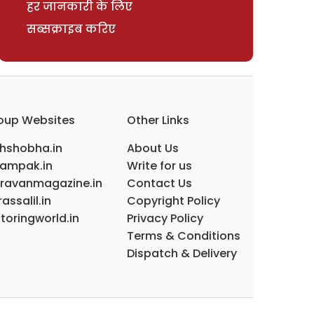
हर जानकारी के लिए
सब्सक्राइब करिए
oup Websites
Other Links
ihshobha.in
About Us
ampak.in
Write for us
ravanmagazine.in
Contact Us
assalil.in
Copyright Policy
toringworld.in
Privacy Policy
Terms & Conditions
Dispatch & Delivery