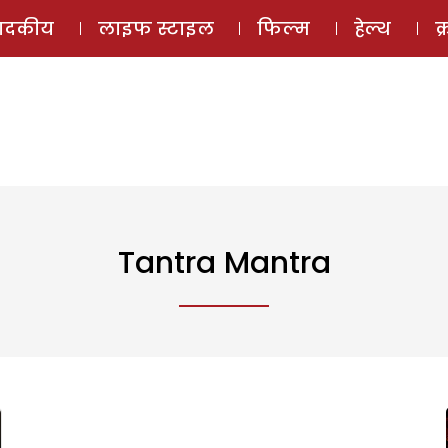
ई-मैगज़ीन
ऑडियो 
पादकीय
लाइफ स्टाइल
फिल्म
हेल्थ
क
Tantra Mantra