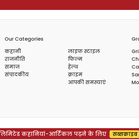
Our Categories
Gr
कहानी
लाइफ स्टाइल
Gr
राजनीति
फिल्म
Ch
समाज
हेल्थ
Ca
संपादकीय
क्राइम
Sar
आपकी समस्याएं
Mo
िमिटेड कहानियां-आर्टिकल पढ़ने के लिए
सब्सक्राइब 