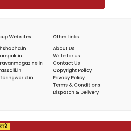
oup Websites
Other Links
ihshobha.in
About Us
ampak.in
Write for us
ravanmagazine.in
Contact Us
assalil.in
Copyright Policy
toringworld.in
Privacy Policy
Terms & Conditions
Dispatch & Delivery
करें