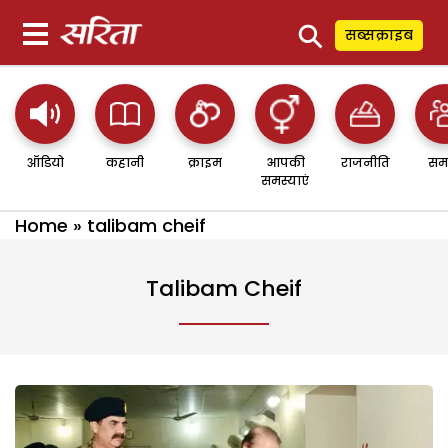
⚲
सब्सक्राइब
ऑडियो
कहानी
क्राइम
आपकी
राजनीति
सम
समस्याएं
Home
»
talibam cheif
Talibam Cheif