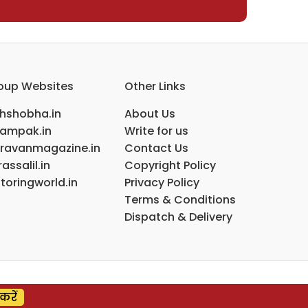
oup Websites
Other Links
ihshobha.in
About Us
ampak.in
Write for us
ravanmagazine.in
Contact Us
assalil.in
Copyright Policy
toringworld.in
Privacy Policy
Terms & Conditions
Dispatch & Delivery
करें