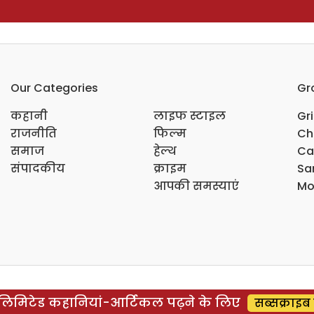
Our Categories
Gr
कहानी
लाइफ स्टाइल
Gr
राजनीति
फिल्म
Ch
समाज
हेल्थ
Ca
संपादकीय
क्राइम
Sar
आपकी समस्याएं
Mo
िमिटेड कहानियां-आर्टिकल पढ़ने के लिए
सब्सक्राइब 