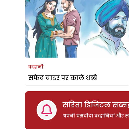
कहानी
सफेद चादर पर काले धब्बे
सरिता डिजिटल सब्सक्
अपनी पसंदीदा कहानियां और साम