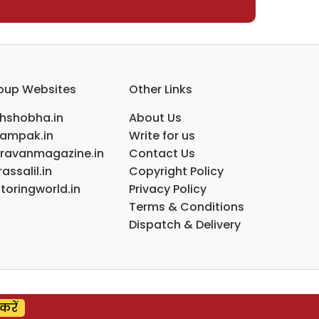
oup Websites
Other Links
ihshobha.in
About Us
ampak.in
Write for us
ravanmagazine.in
Contact Us
assalil.in
Copyright Policy
toringworld.in
Privacy Policy
Terms & Conditions
Dispatch & Delivery
करें