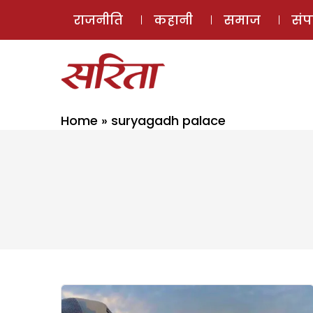
राजनीति
कहानी
समाज
सं
Home
»
suryagadh palace