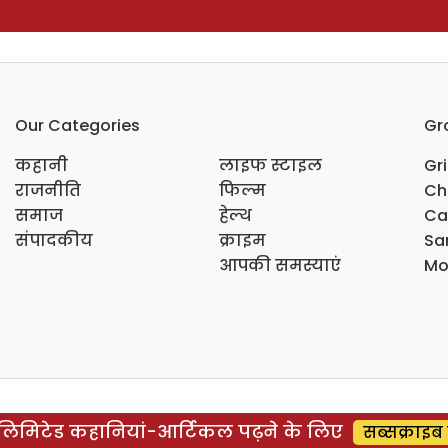
Our Categories
Gr
कहानी
लाइफ स्टाइल
Gr
राजनीति
फिल्म
Ch
समाज
हेल्थ
Ca
संपादकीय
क्राइम
Sar
आपकी समस्याएं
Mo
िमिटेड कहानियां-आर्टिकल पढ़ने के लिए
सब्सक्राइब 