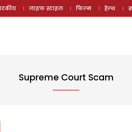
ई-मैगज़ीन
ऑडियो 
पादकीय
लाइफ स्टाइल
फिल्म
हेल्थ
क
Supreme Court Scam