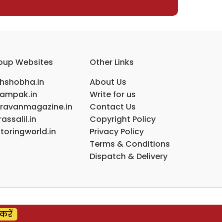
oup Websites
Other Links
ihshobha.in
About Us
ampak.in
Write for us
ravanmagazine.in
Contact Us
assalil.in
Copyright Policy
toringworld.in
Privacy Policy
Terms & Conditions
Dispatch & Delivery
करें