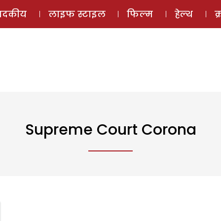
ई-मैगज़ीन
ऑडियो 
पादकीय
लाइफ स्टाइल
फिल्म
हेल्थ
क
Supreme Court Corona