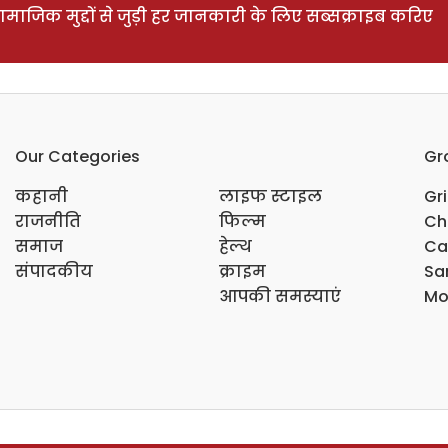
ाजिक मुद्दों से जुड़ी हर जानकारी के लिए सब्सक्राइब करिए
Our Categories
Gr
कहानी
लाइफ स्टाइल
Gr
राजनीति
फिल्म
Ch
समाज
हेल्थ
Ca
संपादकीय
क्राइम
Sar
आपकी समस्याएं
Mo