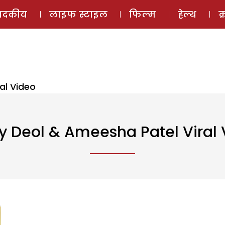
ई-मैगज़ीन
ऑडियो 
पादकीय
लाइफ स्टाइल
फिल्म
हेल्थ
क
al Video
y Deol & Ameesha Patel Viral 