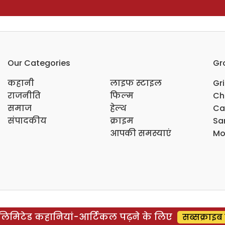
Our Categories
Gr
कहानी
लाइफ स्टाइल
Gr
राजनीति
फिल्म
Ch
समाज
हेल्थ
Ca
संपादकीय
क्राइम
Sar
आपकी समस्याएं
Mo
िमिटेड कहानियां-आर्टिकल पढ़ने के लिए
सब्सक्राइब 