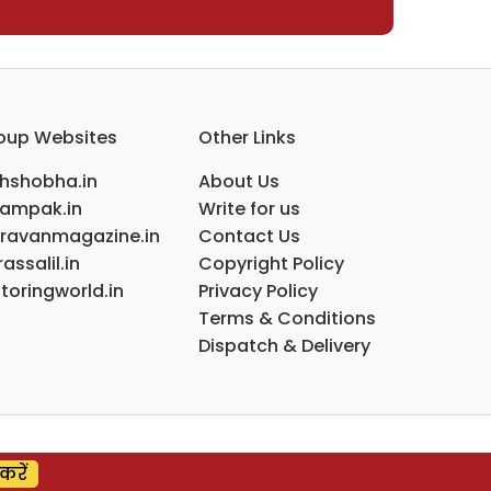
oup Websites
Other Links
ihshobha.in
About Us
ampak.in
Write for us
ravanmagazine.in
Contact Us
assalil.in
Copyright Policy
toringworld.in
Privacy Policy
Terms & Conditions
Dispatch & Delivery
करें