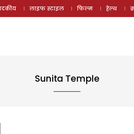
ई-मैगज़ीन
ऑडियो 
पादकीय
लाइफ स्टाइल
फिल्म
हेल्थ
क
Sunita Temple