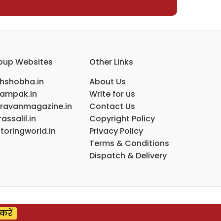
oup Websites
Other Links
ihshobha.in
About Us
ampak.in
Write for us
ravanmagazine.in
Contact Us
assalil.in
Copyright Policy
toringworld.in
Privacy Policy
Terms & Conditions
Dispatch & Delivery
करें