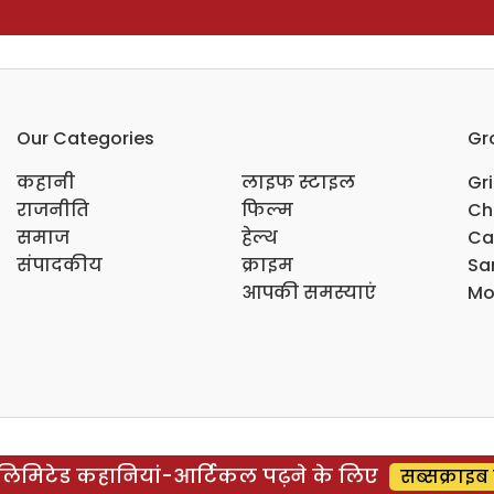
Our Categories
Gr
कहानी
लाइफ स्टाइल
Gr
राजनीति
फिल्म
Ch
समाज
हेल्थ
Ca
संपादकीय
क्राइम
Sar
आपकी समस्याएं
Mo
िमिटेड कहानियां-आर्टिकल पढ़ने के लिए
सब्सक्राइब 