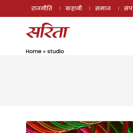
राजनीति
कहानी
समाज
सं
Home
»
studio