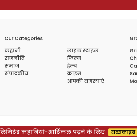
Our Categories
Gr
कहानी
लाइफ स्टाइल
Gr
राजनीति
फिल्म
Ch
समाज
हेल्थ
Ca
संपादकीय
क्राइम
Sar
आपकी समस्याएं
Mo
िमिटेड कहानियां-आर्टिकल पढ़ने के लिए
सब्सक्राइब 