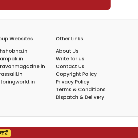
oup Websites
Other Links
ihshobha.in
About Us
ampak.in
Write for us
ravanmagazine.in
Contact Us
assalil.in
Copyright Policy
toringworld.in
Privacy Policy
Terms & Conditions
Dispatch & Delivery
करें