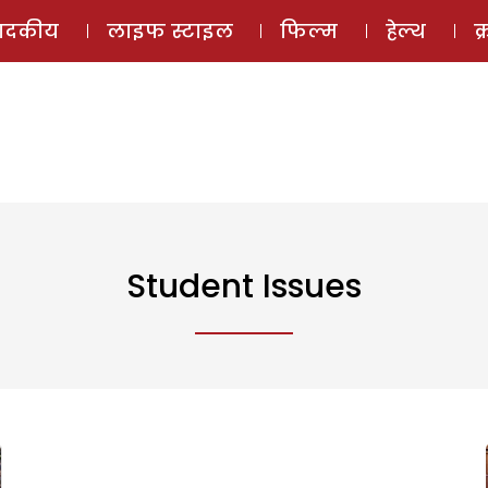
ई-मैगज़ीन
ऑडियो 
पादकीय
लाइफ स्टाइल
फिल्म
हेल्थ
क
Student Issues