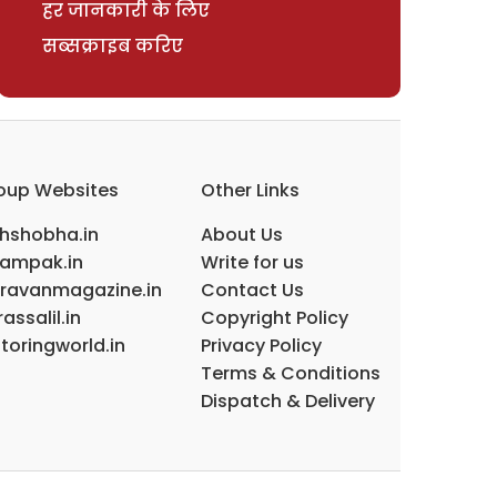
हर जानकारी के लिए
सब्सक्राइब करिए
oup Websites
Other Links
ihshobha.in
About Us
ampak.in
Write for us
ravanmagazine.in
Contact Us
assalil.in
Copyright Policy
toringworld.in
Privacy Policy
Terms & Conditions
Dispatch & Delivery