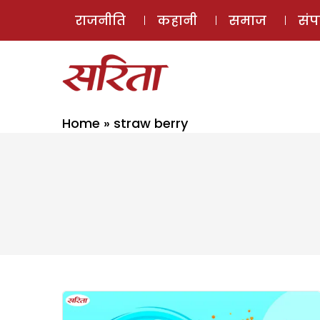
राजनीति
कहानी
समाज
सं
Home
»
straw berry