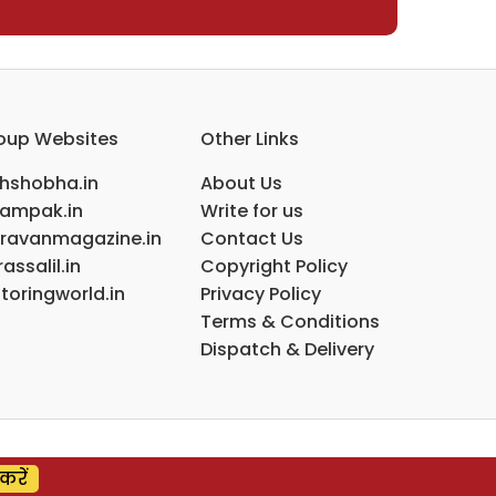
oup Websites
Other Links
ihshobha.in
About Us
ampak.in
Write for us
ravanmagazine.in
Contact Us
assalil.in
Copyright Policy
toringworld.in
Privacy Policy
Terms & Conditions
Dispatch & Delivery
करें