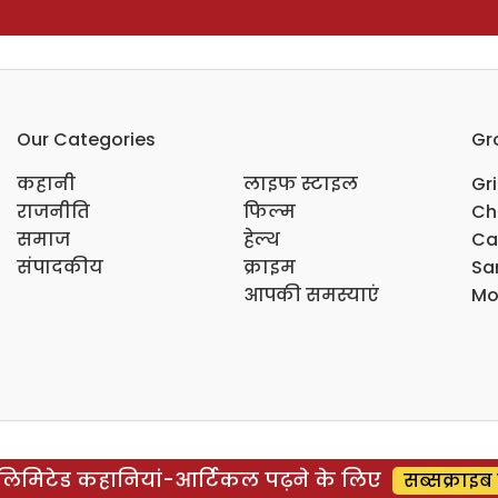
Our Categories
Gr
कहानी
लाइफ स्टाइल
Gr
राजनीति
फिल्म
Ch
समाज
हेल्थ
Ca
संपादकीय
क्राइम
Sar
आपकी समस्याएं
Mo
िमिटेड कहानियां-आर्टिकल पढ़ने के लिए
सब्सक्राइब 