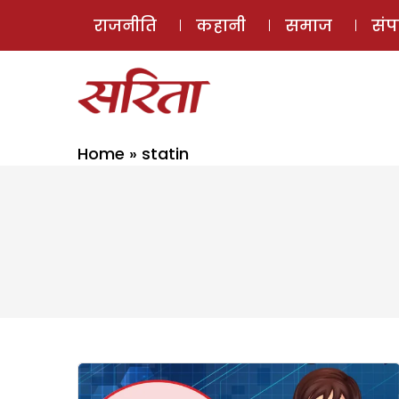
राजनीति
कहानी
समाज
सं
Home
»
statin