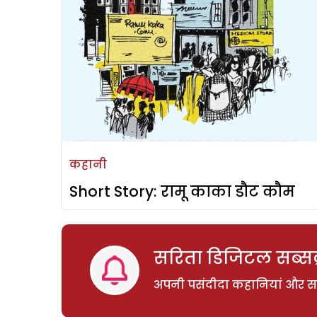
कहानी
Short Story: रामू काका डौट कौम
सरिता डिजिटल सब्सक्
अपनी पसंदीदा कहानियां और साम