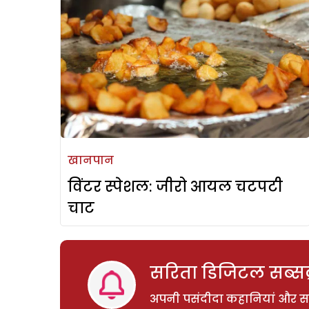
खानपान
विंटर स्पेशल: जीरो आयल चटपटी
चाट
सरिता डिजिटल सब्सक्
अपनी पसंदीदा कहानियां और साम