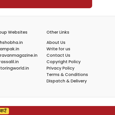
oup Websites
Other Links
ihshobha.in
About Us
ampak.in
Write for us
ravanmagazine.in
Contact Us
assalil.in
Copyright Policy
toringworld.in
Privacy Policy
Terms & Conditions
Dispatch & Delivery
करें