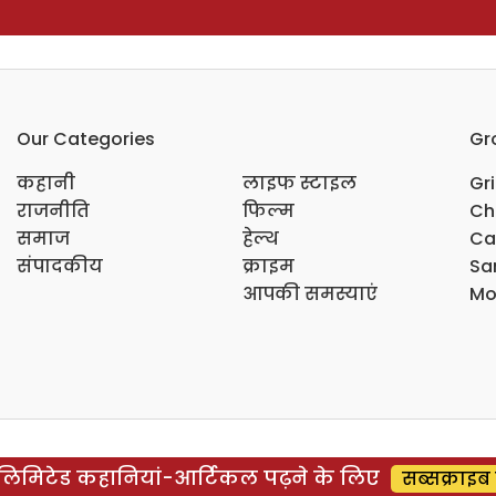
Our Categories
Gr
कहानी
लाइफ स्टाइल
Gr
राजनीति
फिल्म
Ch
समाज
हेल्थ
Ca
संपादकीय
क्राइम
Sar
आपकी समस्याएं
Mo
िमिटेड कहानियां-आर्टिकल पढ़ने के लिए
सब्सक्राइब 