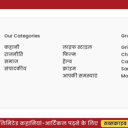
Our Categories
Gr
कहानी
लाइफ स्टाइल
Gr
राजनीति
फिल्म
Ch
समाज
हेल्थ
Ca
संपादकीय
क्राइम
Sar
आपकी समस्याएं
Mo
िमिटेड कहानियां-आर्टिकल पढ़ने के लिए
सब्सक्राइब 