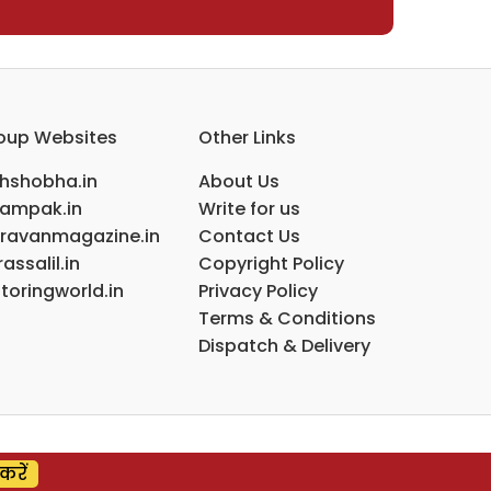
oup Websites
Other Links
ihshobha.in
About Us
ampak.in
Write for us
ravanmagazine.in
Contact Us
assalil.in
Copyright Policy
toringworld.in
Privacy Policy
Terms & Conditions
Dispatch & Delivery
करें