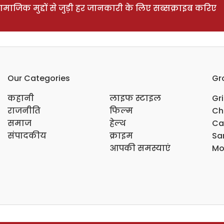
ाजिक मुद्दों से जुड़ी हर जानकारी के लिए सब्सक्राइब करिए
Our Categories
Gr
कहानी
लाइफ स्टाइल
Gr
राजनीति
फिल्म
Ch
समाज
हेल्थ
Ca
संपादकीय
क्राइम
Sar
आपकी समस्याएं
Mo