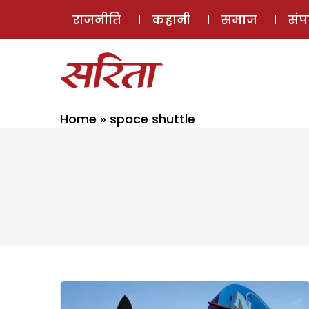
राजनीति
कहानी
समाज
सं
Home
»
space shuttle