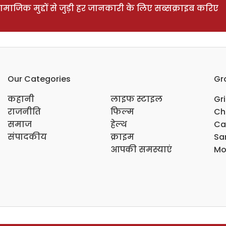
ाजिक मुद्दों से जुड़ी हर जानकारी के लिए सब्सक्राइब करिए
Our Categories
Gr
कहानी
लाइफ स्टाइल
Gr
राजनीति
फिल्म
Ch
समाज
हेल्थ
Ca
संपादकीय
क्राइम
Sar
आपकी समस्याएं
Mo