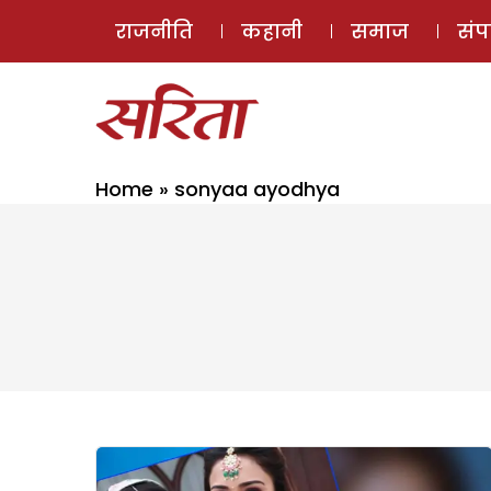
राजनीति
कहानी
समाज
सं
Home
»
sonyaa ayodhya