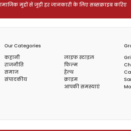
ाजिक मुद्दों से जुड़ी हर जानकारी के लिए सब्सक्राइब करिए
Our Categories
Gr
कहानी
लाइफ स्टाइल
Gr
राजनीति
फिल्म
Ch
समाज
हेल्थ
Ca
संपादकीय
क्राइम
Sar
आपकी समस्याएं
Mo