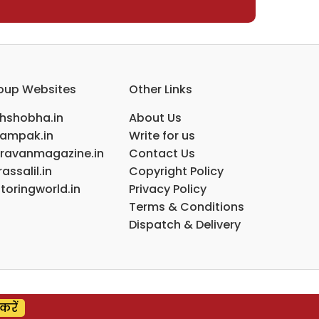
oup Websites
Other Links
ihshobha.in
About Us
ampak.in
Write for us
ravanmagazine.in
Contact Us
assalil.in
Copyright Policy
toringworld.in
Privacy Policy
Terms & Conditions
Dispatch & Delivery
करें