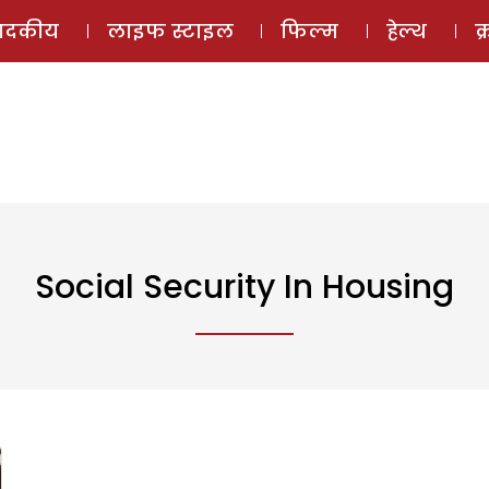
ई-मैगज़ीन
ऑडियो 
पादकीय
लाइफ स्टाइल
फिल्म
हेल्थ
क
Social Security In Housing