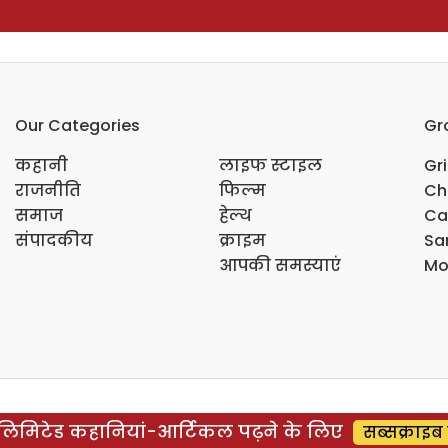
Our Categories
Gr
कहानी
लाइफ स्टाइल
Gr
राजनीति
फिल्म
Ch
समाज
हेल्थ
Ca
संपादकीय
क्राइम
Sar
आपकी समस्याएं
Mo
िमिटेड कहानियां-आर्टिकल पढ़ने के लिए
सब्सक्राइब 