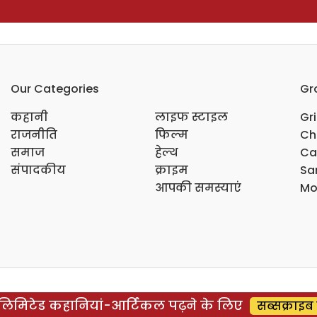
Our Categories
Gr
कहानी
लाइफ स्टाइल
Gr
राजनीति
फिल्म
Ch
समाज
हेल्थ
Ca
संपादकीय
क्राइम
Sar
आपकी समस्याएं
Mo
िमिटेड कहानियां-आर्टिकल पढ़ने के लिए
सब्सक्राइब 