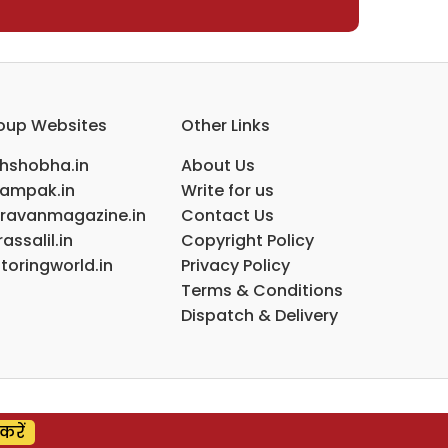
oup Websites
Other Links
ihshobha.in
About Us
ampak.in
Write for us
ravanmagazine.in
Contact Us
assalil.in
Copyright Policy
toringworld.in
Privacy Policy
Terms & Conditions
Dispatch & Delivery
करें