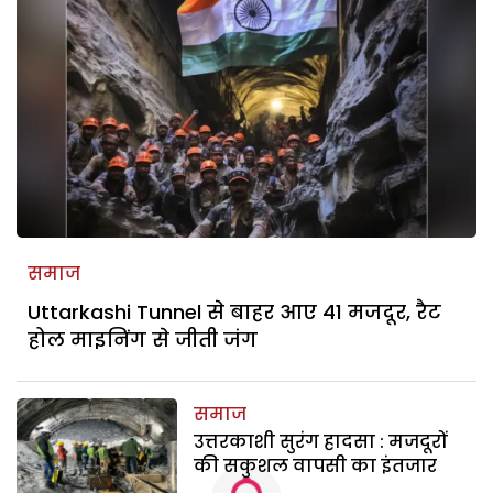
समाज
Uttarkashi Tunnel से बाहर आए 41 मजदूर, रैट
होल माइनिंग से जीती जंग
समाज
उत्तरकाशी सुरंग हादसा : मजदूरों
की सकुशल वापसी का इंतजार