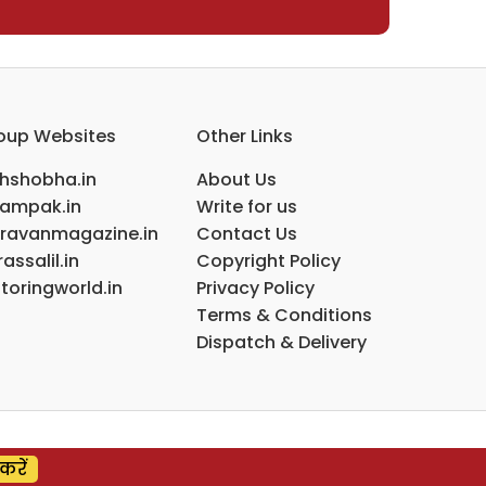
oup Websites
Other Links
ihshobha.in
About Us
ampak.in
Write for us
ravanmagazine.in
Contact Us
assalil.in
Copyright Policy
toringworld.in
Privacy Policy
Terms & Conditions
Dispatch & Delivery
करें