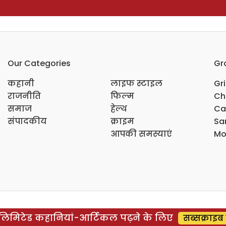
Our Categories
Gr
कहानी
लाइफ स्टाइल
Gr
राजनीति
फिल्म
Ch
समाज
हेल्थ
Ca
संपादकीय
क्राइम
Sar
आपकी समस्याएं
Mo
िमिटेड कहानियां-आर्टिकल पढ़ने के लिए
सब्सक्राइब 